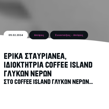
05.02.2024
Απόψεις
Συνεντεύξεις - Απόψεις
Ε
Ρ
Ι
Κ
Α
Σ
Τ
Α
Υ
Ρ
Ι
Α
Ν
Ε
Α
,
Ι
Δ
Ι
Ο
Κ
Τ
Η
Τ
Ρ
Ι
Α
C
O
F
F
E
E
I
S
L
A
N
D
Γ
Λ
Υ
Κ
Ω
Ν
Ν
Ε
Ρ
Ω
Ν
ΣΤΟ COFFEE ISLAND ΓΛΥΚΩΝ ΝΕΡΩΝ…
Γύρω από τη Λεωφόρο Λαυρίου βρίσκεται μια
τεράστια οικιστική και βιομηχανική περιοχή και οι
καταναλωτές μαζί με τους περαστικούς βιώνουν
καθημερινά την εμπειρία Coffee Island στο