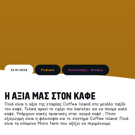
22.01.2024
Podcast
Συνεντεύξεις - Απόψεις
H
Α
Ξ
Ι
Α
Μ
Α
Σ
Σ
Τ
Ο
Ν
Κ
Α
Φ
Ε
Ποιά είναι η αξία της εταιρίας Coffee Island στο μεγάλο ταξίδι
του καφέ; Τελικά αρκεί το «χέρι του barista» για να πιούμε καλό
καφέ; Υπάρχουν κακές πρακτικές στην αγορά καφέ ; Πόσο
εξαγώγιμη είναι η φιλοσοφία και το σύστημα Coffee Island; Ποιά
είναι τα επόμενα Micro farm που αξίζει να περιμένουμε;
Ο Πάνος Κωνσταντινόπουλος, Managing Director της εταιρίας,