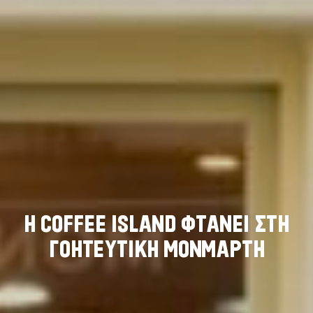
Η
C
O
F
F
E
E
I
S
L
A
N
D
Φ
Τ
Α
Ν
Ε
Ι
Σ
Τ
Η
Γ
Ο
Η
Τ
Ε
Υ
Τ
Ι
Κ
Η
Μ
Ο
Ν
Μ
Α
Ρ
Τ
Η