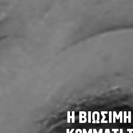
Η
Β
Ι
Ω
Σ
Ι
Μ
Η