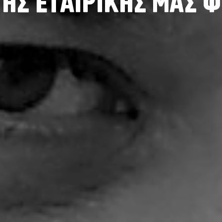
Τ
Η
Σ
Ε
Τ
Α
Ι
Ρ
Ι
Κ
Η
Σ
Μ
Α
Σ
Φ