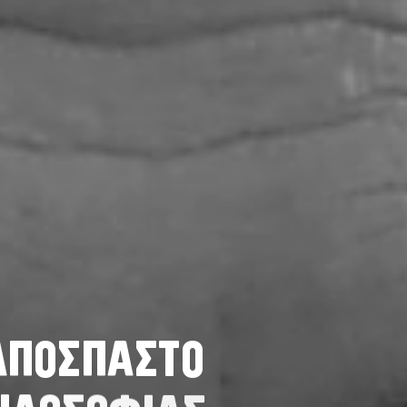
Α
Π
Ο
Σ
Π
Α
Σ
Τ
Ο