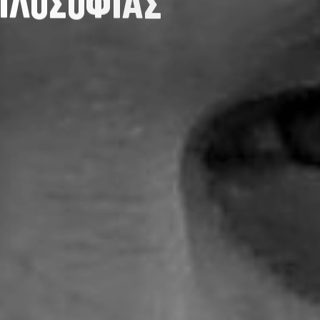
Ι
Λ
Ο
Σ
Ο
Φ
Ι
Α
Σ