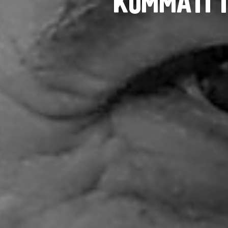
Κ
Ο
Μ
Μ
Α
Τ
Ι