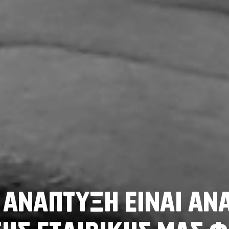
Α
Ν
Α
Π
Τ
Υ
Ξ
Η
Ε
Ι
Ν
Α
Ι
Α
Ν