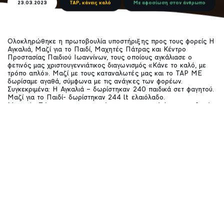
23.03.2023
TAP, κάνεις καλό
Με αφοσίωση στον άνθρωπο
Ολοκληρώθηκε η πρωτοβουλία υποστήριξης προς τους φορείς Η
Αγκαλιά, Μαζί για το Παιδί, Μαχητές Πάτρας και Κέντρο
Προστασίας Παιδιού Ιωαννίνων, τους οποίους αγκάλιασε ο
φετινός μας χριστουγεννιάτικος διαγωνισμός «Κάνε το καλό, με
τρόπο απλό». Μαζί με τους καταναλωτές μας και το TAP ME
δωρίσαμε αγαθά, σύμφωνα με τις ανάγκες των φορέων.
Συγκεκριμένα: Η Αγκαλιά – δωρίστηκαν 240 παιδικά σετ φαγητού.
Μαζί για το Παιδί- δωρίστηκαν 244 lt ελαιόλαδο.
Μαχητές Πάτρας – συνεισφορά στην κατασκευή έργου υποδομής
του Κέντρου Διημέρευσης του Συλλόγου. Κέντρο Προστασίας
Παιδιού Ιωαννίνων – δωρίστηκαν ένας φορητός Η/Υ καθώς και
δύο ηλεκτρικές σκούπες.