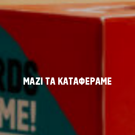
Μ
Α
Ζ
Ι
Τ
Α
Κ
Α
Τ
Α
Φ
Ε
Ρ
Α
Μ
Ε