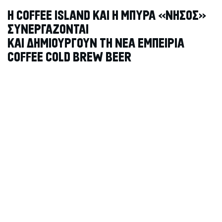
H COFFEE ISLAND ΚΑΙ Η ΜΠΥΡΑ «ΝΗΣΟΣ»
ΣΥΝΕΡΓΑΖΟΝΤΑΙ
ΚΑΙ ΔΗΜΙΟΥΡΓΟΥΝ ΤΗ ΝΕΑ ΕΜΠΕΙΡΙΑ
COFFEE COLD BREW BEER
Οι δύο ελληνικές βραβευμένες εταιρίες, μέλη της
πρωτοβουλίας ΕΛΛΑ-ΔΙΚΑ ΜΑΣ,
ανοίγουν νέα αγορά με μια πρωτόγνωρη και καινοτόμο
εμπειρία παγωμένου καφέ που, όσο και αν ακούγεται
απίστευτο, είναι … μπύρα.
Η COFFEE COLD BREW BEER δεν είναι μόνο ο νοστιμότερος
και πιο αρωματικός παγωμένος καφές φτιαγμένος όπως μία
artisanal, μαύρη μπύρα τύπου porter, αλλά μια νέα συνήθεια
απόλαυσης για την παρέα στις απογευματινές-βραδινές ώρες.
Αρώματα καφέ, σοκολάτας και φρούτων, χαμηλή περιεκτικότητα
σε καφεϊνη, χαμηλή πικράδα, πλούσιος αφρός και σώμα, φυσικό
ανθρακικό και 5% αλκοόλ από τη ζύμωση!
Η COFFEE COLD BREW BEER είναι αποτέλεσμα της
δημιουργικής σκέψης και συνεργασίας των Coffee Island και της
ΝΗΣΟΣ, δύο διεθνώς βραβευμένων και πολύ δυναμικών
επιχειρήσεων με έδρα, παραγωγή και ιδιοκτησία στην Ελλάδα!