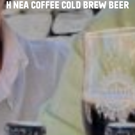
Η
Ν
Ε
Α
C
O
F
F
E
E
C
O
L
D
B
R
E
W
B
E
E
R